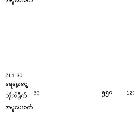
အပူပေးစက်
ZL1-30
ရေနွေးငွေ့
၅၅၀
30
12
တိုက်ရိုက်
အပူပေးစက်