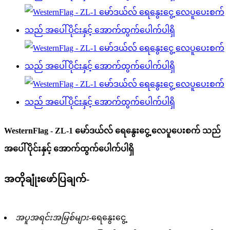
WesternFlag - ZL-1 မော်ဒယ်လ် ရေနွေးငွေ့ လေပူပေးစက် သည်
အပေါ်ပိုင်းနှင့် အောက်ထွက်ပေါက်ပါရှိ
အတိုချုံးဖော်ပြချက်-
အပူအရင်းအမြစ်များ-
ရေနွေးငွေ့