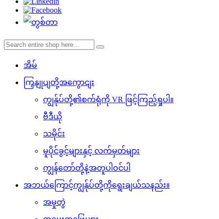
အိမ်
ကြှနျုပျတို့အကွောငျး
ကျွန်ုပ်တို့၏စက်ရုံကို VR ဖြင့်ကြည့်ရှုပါ။
ဗီဒီယို
သမိုင်း
မူပိုင်ခွင့်များနှင့် လက်မှတ်များ
ကျွန်တော်တို့နဲ့အတူပါဝင်ပါ
အဘယ်ကြောင့်ကျွန်ုပ်တို့ကိုရွေးချယ်သနည်း။
အမှုတွဲ