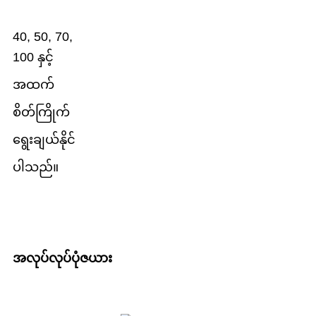
40, 50, 70,
100 နှင့်
အထက်
စိတ်ကြိုက်
ရွေးချယ်နိုင်
ပါသည်။
အလုပ်လုပ်ပုံဇယား