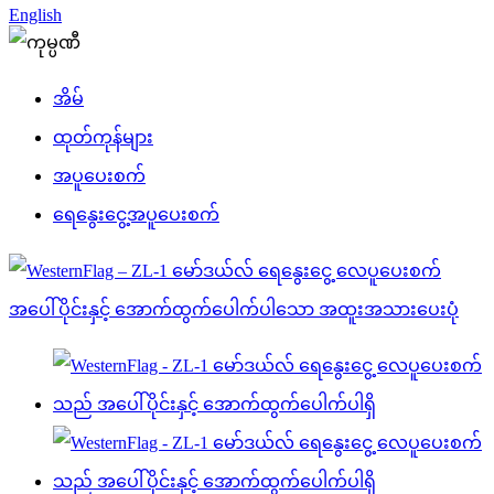
English
အိမ်
ထုတ်ကုန်များ
အပူပေးစက်
ရေနွေးငွေ့အပူပေးစက်