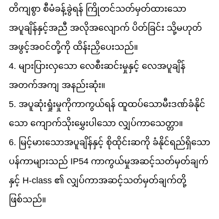
တိကျစွာ စီမံခန့်ခွဲရန် ကြိုတင်သတ်မှတ်ထားသော
အပူချိန်နှင့်အညီ အလိုအလျောက် ပိတ်ခြင်း သို့မဟုတ်
အဖွင့်အဝင်တို့ကို ထိန်းညှိပေးသည်။
4. များပြားလှသော လေစီးဆင်းမှုနှင့် လေအပူချိန်
အတက်အကျ အနည်းဆုံး။
5. အပူဆုံးရှုံးမှုကိုကာကွယ်ရန် ထူထပ်သောမီးဒဏ်ခံနိုင်
သော ကျောက်သိုးမွှေးပါသော လျှပ်ကာသေတ္တာ။
6. မြင့်မားသောအပူချိန်နှင့် စိုထိုင်းဆကို ခံနိုင်ရည်ရှိသော
ပန်ကာများသည် IP54 ကာကွယ်မှုအဆင့်သတ်မှတ်ချက်
နှင့် H-class ၏ လျှပ်ကာအဆင့်သတ်မှတ်ချက်တို့
ဖြစ်သည်။