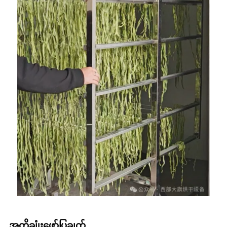
အတိုချုံးဖော်ပြချက်