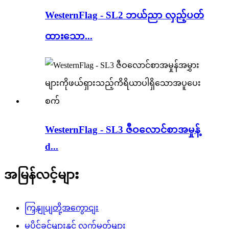
WesternFlag - SL2 ဘယ်ညာ လှည့်ပတ်
ထားသော...
WesternFlag - SL3 ဇီဝလောင်စာအမှုန့်
d...
အမြန်လင့်များ
ကြှနျုပျတို့အကွောငျး
မူပိုင်ခွင့်များနှင့် လက်မှတ်များ