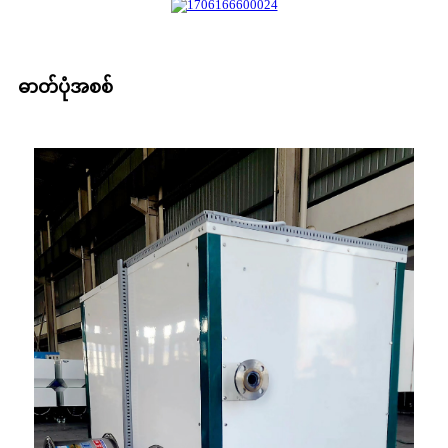
ဓာတ်ပုံအစစ်