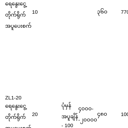
ရေနွေးငွေ့
၃၆၀
10
77
တိုက်ရိုက်
အပူပေးစက်
ZL1-20
ပုံမှန်
ရေနွေးငွေ့
၄၀၀၀-
၄၈၀
20
10
အပူချိန်
တိုက်ရိုက်
-၂၀၀၀၀
- 100