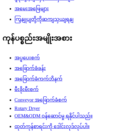
အမေးအဖြေများ
ကြှနျုပျတို့ကိုဆကျသှယျရနျ
ကုန်ပစ္စည်းအမျိုးအစား
အပူပေးစက်
အခြောက်ခံခန်း
အခြောက်ခံကက်ဘိနက်
မီးခိုးမီးစက်
Conveyor အခြောက်ခံစက်
Rotary Dryer
OEM&ODM ဝန်ဆောင်မှု ရနိုင်ပါသည်။
ထုတ်ကုန်စာရင်းကို ဒေါင်းလုဒ်လုပ်ပါ။