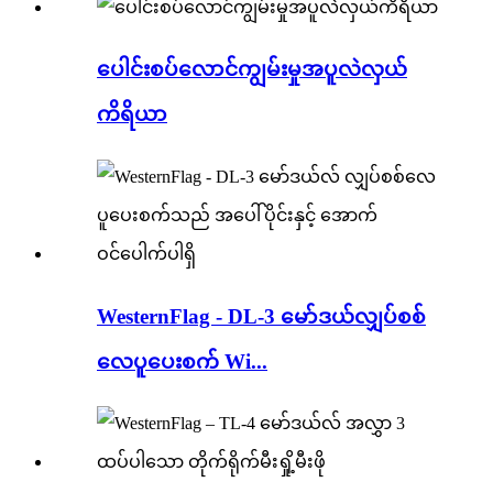
ပေါင်းစပ်လောင်ကျွမ်းမှုအပူလဲလှယ်
ကိရိယာ
WesternFlag - DL-3 မော်ဒယ်လျှပ်စစ်
လေပူပေးစက် Wi...