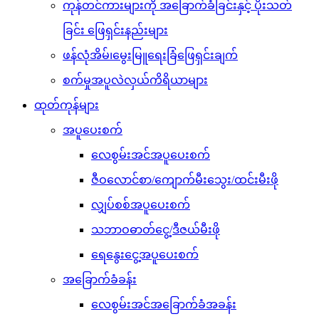
ကုန်တင်ကားများကို အခြောက်ခံခြင်းနှင့် ပိုးသတ်
ခြင်း ဖြေရှင်းနည်းများ
ဖန်လုံအိမ်၊မွေးမြူရေးခြံဖြေရှင်းချက်
စက်မှုအပူလဲလှယ်ကိရိယာများ
ထုတ်ကုန်များ
အပူပေးစက်
လေစွမ်းအင်အပူပေးစက်
ဇီဝလောင်စာ/ကျောက်မီးသွေး/ထင်းမီးဖို
လျှပ်စစ်အပူပေးစက်
သဘာဝဓာတ်ငွေ့/ဒီဇယ်မီးဖို
ရေနွေးငွေ့အပူပေးစက်
အခြောက်ခံခန်း
လေစွမ်းအင်အခြောက်ခံအခန်း