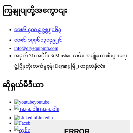
ကြှနျုပျတို့အကွောငျး
၀၀၈၆ ၄၀၀ ၉၉၅၅၁၆၃
၀၀၈၆ ၁၇၇၆၀၃၀၄၉၂၆
info@dryequipmfr.com
အမှတ် 31၊ အပိုင်း 3၊ Minshan လမ်း၊ အမျိုးသားစီးပွားရေး
ဖွံ့ဖြိုးတိုးတက်မှုဇုန်၊ Deyang မြို့၊ တရုတ်နိုင်ငံ။
ဆိုရှယ်မီဒီယာ
youtube
Tiktok ပါ။
Linkedin
Facebook
တွစ်တာ