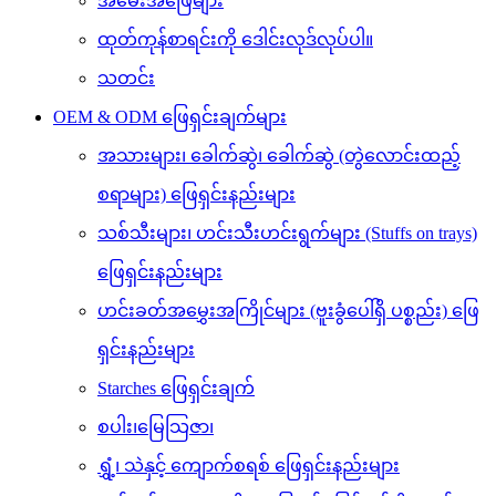
အမေးအဖြေများ
ထုတ်ကုန်စာရင်းကို ဒေါင်းလုဒ်လုပ်ပါ။
သတင်း
OEM & ODM ဖြေရှင်းချက်များ
အသားများ၊ ခေါက်ဆွဲ၊ ခေါက်ဆွဲ (တွဲလောင်းထည့်
စရာများ) ဖြေရှင်းနည်းများ
သစ်သီးများ၊ ဟင်းသီးဟင်းရွက်များ (Stuffs on trays)
ဖြေရှင်းနည်းများ
ဟင်းခတ်အမွှေးအကြိုင်များ (ဗူးခွံပေါ်ရှိ ပစ္စည်း) ဖြေ
ရှင်းနည်းများ
Starches ဖြေရှင်းချက်
စပါး၊မြေသြဇာ၊
ရွှံ့၊ သဲနှင့် ကျောက်စရစ် ဖြေရှင်းနည်းများ