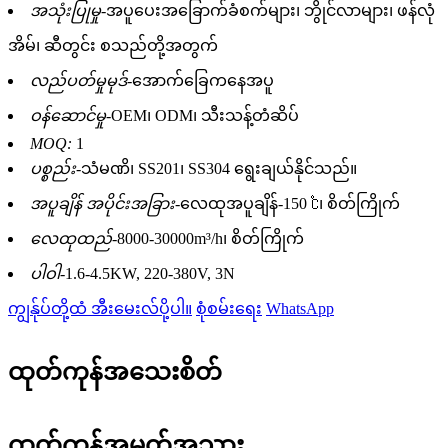
အသုံးပြုမှု-
အပူပေးအခြောက်ခံစက်များ၊ ဘွိုင်လာများ၊ ဖန်လုံ
အိမ်၊ ဆီတွင်း စသည်တို့အတွက်
လည်ပတ်မှုမုဒ်-
အောက်ခြေကနေအပူ
ဝန်ဆောင်မှု-
OEM၊ ODM၊ သီးသန့်တံဆိပ်
MOQ:
1
ပစ္စည်း-
သံမဏိ၊ SS201၊ SS304 ရွေးချယ်နိုင်သည်။
အပူချိန် အပိုင်းအခြား-
လေထုအပူချိန်-150 ℃၊ စိတ်ကြိုက်
လေထုထည်-
8000-30000m³/h၊ စိတ်ကြိုက်
ပါဝါ-
1.6-4.5KW, 220-380V, 3N
ကျွန်ုပ်တို့ထံ အီးမေးလ်ပို့ပါ။
စုံစမ်းရေး
WhatsApp
ထုတ်ကုန်အသေးစိတ်
ထုတ်ကုန်အမှတ်အသား