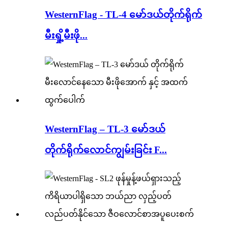
WesternFlag - TL-4 မော်ဒယ်တိုက်ရိုက်
မီးရှို့မီးဖို...
WesternFlag – TL-3 မော်ဒယ်
တိုက်ရိုက်လောင်ကျွမ်းခြင်း F...