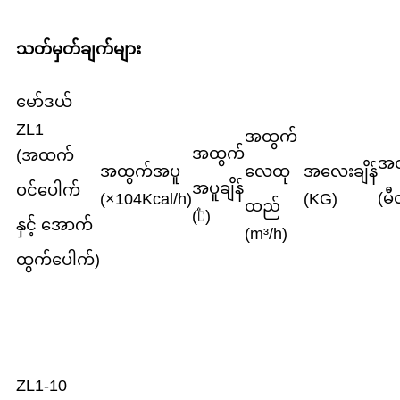
သတ်မှတ်ချက်များ
မော်ဒယ်
ZL1
အထွက်
အထွက်
(အထက်
အတ
အထွက်အပူ
လေထု
အလေးချိန်
အပူချိန်
ဝင်ပေါက်
(မ
(×104Kcal/h)
(KG)
ထည်
(℃)
နှင့် အောက်
(m³/h)
ထွက်ပေါက်)
ZL1-10