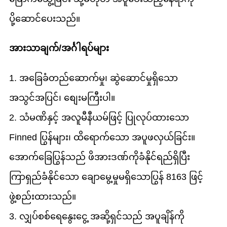
ပို့ဆောင်ပေးသည်။
အားသာချက်/အင်္ဂါရပ်များ
1. အခြေခံတည်ဆောက်မှု၊ ဆွဲဆောင်မှုရှိသော
အသွင်အပြင်၊ စျေးမကြီးပါ။
2. သံမဏိနှင့် အလူမီနီယမ်ဖြင့် ပြုလုပ်ထားသော
Finned ပြွန်များ၊ ထိရောက်သော အပူဖလှယ်ခြင်း။
အောက်ခြေပြွန်သည် ဖိအားဒဏ်ကိုခံနိုင်ရည်ရှိပြီး
ကြာရှည်ခံနိုင်သော ချောမွေ့မှုမရှိသောပြွန် 8163 ဖြင့်
ဖွဲ့စည်းထားသည်။
3. လျှပ်စစ်ရေနွေးငွေ့ အဆို့ရှင်သည် အပူချိန်ကို