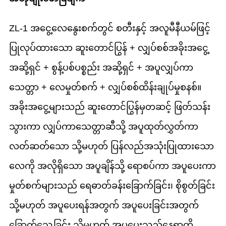
ZL-1 အငွေ့လေနွေးစက်တွင် စတီးနှင့် အလူမီနီယမ်ဖြင့်
ပြုလုပ်ထားသော ဆူးတောင်ပြွန် + လျှပ်စစ်အခိုးအငွေ့
အဆို့ရှင် + စွန့်ပစ်ပစ္စည်း အဆို့ရှင် + အပူလျှပ်ကာ
သေတ္တာ + လေမှုတ်စက် + လျှပ်စစ်ထိန်းချုပ်မှုစနစ်။
အခိုးအငွေ့များသည် ဆူးတောင်ပြွန်မှတဆင့် ဖြတ်သန်း
သွားကာ လျှပ်ကာသေတ္တာဆီသို့ အပူထုတ်လွှတ်ကာ
လတ်ဆတ်သော သို့မဟုတ် ပြန်လည်အသုံးပြုထားသော
လေကို အလိုရှိသော အပူချိန်သို့ ရောစပ်ကာ အပူပေးကာ
မှုတ်စက်များသည် ရေဓာတ်ခန်းခြောက်ခြင်း၊ စိုစွတ်ခြင်း
သို့မဟုတ် အပူပေးရန်အတွက် အပူပေးခြင်းအတွက်
ခြောက်သွေ့ခြင်း သို့မဟုတ် အပူပေးသည့်နေရာကို