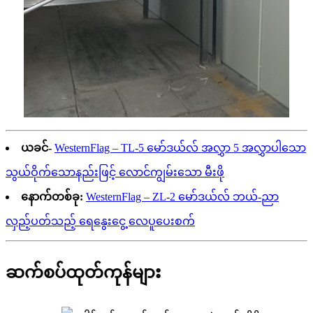
ယခင်-
WesternFlag – TL-5 မော်ဒယ်လ် အလွှာ 5 အလွှာပါသော
သွယ်ဝိုက်သောနည်းဖြင့် လောင်ကျွမ်းသော မီးဖို
နောက်တစ်ခု:
WesternFlag – ZL-2 မော်ဒယ်လ် ဘယ်-ညာ
လှည့်ပတ်သည့် ရေနွေးငွေ့ လေပူပေးစက်
ဆက်စပ်ထုတ်ကုန်များ