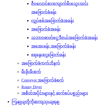
ဇီဝလောင်စာ/ကျောက်မီးသွေး/ထင်း
အခြောက်ခံခန်း
လျှပ်စစ်အခြောက်ခံအခန်း
အခြောက်ခံအခန်း
သဘာဝဓာတ်ငွေ့/ဒီဇယ်အခြောက်ခံအခန်း
အအေးခန်း အခြောက်ခံခန်း
ရေနွေးငွေ့ခြောက်ခန်း
အခြောက်ခံကက်ဘိနက်
မီးခိုးမီးစက်
Conveyor အခြောက်ခံစက်
Rotary Dryer
အစိတ်အပိုင်းများနှင့် ဆက်စပ်ပစ္စည်းများ
ကြှနျုပျတို့ကိုဆကျသှယျရနျ