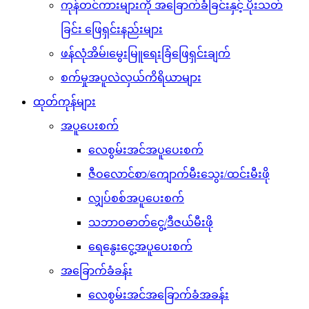
ကုန်တင်ကားများကို အခြောက်ခံခြင်းနှင့် ပိုးသတ်
ခြင်း ဖြေရှင်းနည်းများ
ဖန်လုံအိမ်၊မွေးမြူရေးခြံဖြေရှင်းချက်
စက်မှုအပူလဲလှယ်ကိရိယာများ
ထုတ်ကုန်များ
အပူပေးစက်
လေစွမ်းအင်အပူပေးစက်
ဇီဝလောင်စာ/ကျောက်မီးသွေး/ထင်းမီးဖို
လျှပ်စစ်အပူပေးစက်
သဘာဝဓာတ်ငွေ့/ဒီဇယ်မီးဖို
ရေနွေးငွေ့အပူပေးစက်
အခြောက်ခံခန်း
လေစွမ်းအင်အခြောက်ခံအခန်း