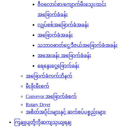
ဇီဝလောင်စာ/ကျောက်မီးသွေး/ထင်း
အခြောက်ခံခန်း
လျှပ်စစ်အခြောက်ခံအခန်း
အခြောက်ခံအခန်း
သဘာဝဓာတ်ငွေ့/ဒီဇယ်အခြောက်ခံအခန်း
အအေးခန်း အခြောက်ခံခန်း
ရေနွေးငွေ့ခြောက်ခန်း
အခြောက်ခံကက်ဘိနက်
မီးခိုးမီးစက်
Conveyor အခြောက်ခံစက်
Rotary Dryer
အစိတ်အပိုင်းများနှင့် ဆက်စပ်ပစ္စည်းများ
ကြှနျုပျတို့ကိုဆကျသှယျရနျ