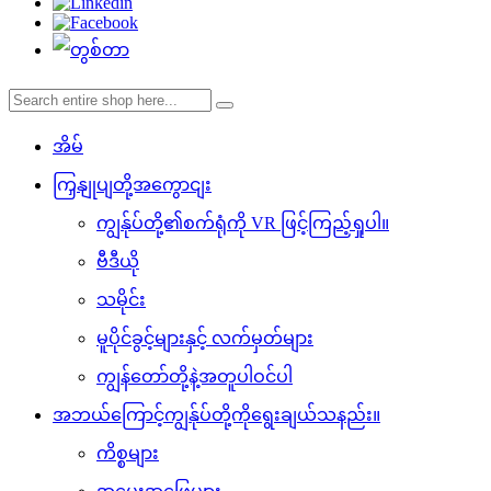
အိမ်
ကြှနျုပျတို့အကွောငျး
ကျွန်ုပ်တို့၏စက်ရုံကို VR ဖြင့်ကြည့်ရှုပါ။
ဗီဒီယို
သမိုင်း
မူပိုင်ခွင့်များနှင့် လက်မှတ်များ
ကျွန်တော်တို့နဲ့အတူပါဝင်ပါ
အဘယ်ကြောင့်ကျွန်ုပ်တို့ကိုရွေးချယ်သနည်း။
ကိစ္စများ