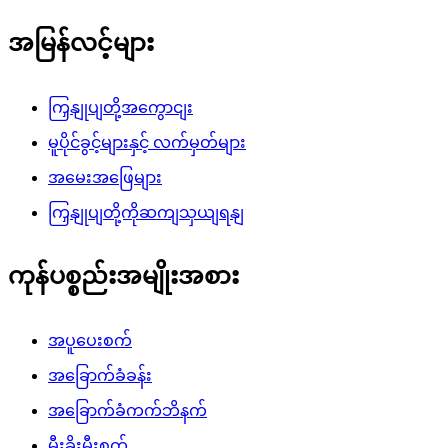
အမြန်လင့်များ
ကြှနျုပျတို့အကွောငျး
မူပိုင်ခွင့်များနှင့် လက်မှတ်များ
အမေးအဖြေများ
ကြှနျုပျတို့ကိုဆကျသှယျရနျ
ကုန်ပစ္စည်းအမျိုးအစား
အပူပေးစက်
အခြောက်ခံခန်း
အခြောက်ခံကက်ဘိနက်
မီးခိုးမီးစက်