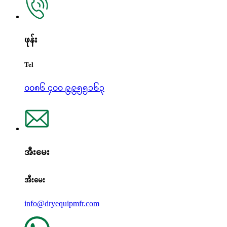
ဖုန်း
Tel
၀၀၈၆ ၄၀၀ ၉၉၅၅၁၆၃
အီးမေး
အီးမေး
info@dryequipmfr.com