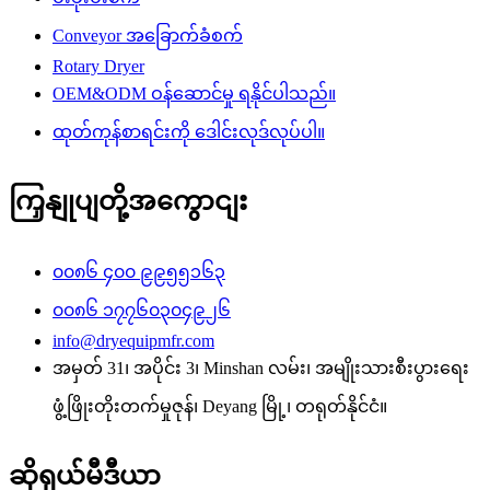
Conveyor အခြောက်ခံစက်
Rotary Dryer
OEM&ODM ဝန်ဆောင်မှု ရနိုင်ပါသည်။
ထုတ်ကုန်စာရင်းကို ဒေါင်းလုဒ်လုပ်ပါ။
ကြှနျုပျတို့အကွောငျး
၀၀၈၆ ၄၀၀ ၉၉၅၅၁၆၃
၀၀၈၆ ၁၇၇၆၀၃၀၄၉၂၆
info@dryequipmfr.com
အမှတ် 31၊ အပိုင်း 3၊ Minshan လမ်း၊ အမျိုးသားစီးပွားရေး
ဖွံ့ဖြိုးတိုးတက်မှုဇုန်၊ Deyang မြို့၊ တရုတ်နိုင်ငံ။
ဆိုရှယ်မီဒီယာ