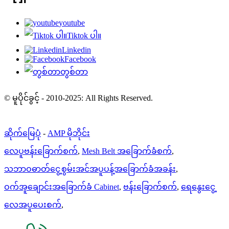
youtube
Tiktok ပါ။
Linkedin
Facebook
တွစ်တာ
© မူပိုင်ခွင့် - 2010-2025: All Rights Reserved.
ဆိုက်မြေပုံ
-
AMP မိုဘိုင်း
လေပူဗန်းခြောက်စက်
,
Mesh Belt အခြောက်ခံစက်
,
သဘာဝဓာတ်ငွေ့စွမ်းအင်အပူပန့်အခြောက်ခံအခန်း
,
ဝက်အူချောင်းအခြောက်ခံ Cabinet
,
ဗန်းခြောက်စက်
,
ရေနွေးငွေ့
လေအပူပေးစက်
,