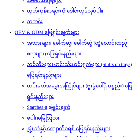
အမေးအဖြေများ
ထုတ်ကုန်စာရင်းကို ဒေါင်းလုဒ်လုပ်ပါ။
သတင်း
OEM & ODM ဖြေရှင်းချက်များ
အသားများ၊ ခေါက်ဆွဲ၊ ခေါက်ဆွဲ (တွဲလောင်းထည့်
စရာများ) ဖြေရှင်းနည်းများ
သစ်သီးများ၊ ဟင်းသီးဟင်းရွက်များ (Stuffs on trays)
ဖြေရှင်းနည်းများ
ဟင်းခတ်အမွှေးအကြိုင်များ (ဗူးခွံပေါ်ရှိ ပစ္စည်း) ဖြေ
ရှင်းနည်းများ
Starches ဖြေရှင်းချက်
စပါး၊မြေသြဇာ၊
ရွှံ့၊ သဲနှင့် ကျောက်စရစ် ဖြေရှင်းနည်းများ