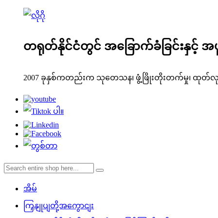
တရုတ်နိုင်ငံတွင် အခြောက်ခံခြင်းနှင့် အ
2007 ခုနှစ်ကတည်းက သုတေသန၊ ဖွံ့ဖြိုးတိုးတက်မှု၊ ထုတ်လုပ်မ
အိမ်
ကြှနျုပျတို့အကွောငျး