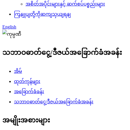
အစိတ်အပိုင်းများနှင့် ဆက်စပ်ပစ္စည်းများ
ကြှနျုပျတို့ကိုဆကျသှယျရနျ
English
သဘာဝဓာတ်ငွေ့/ဒီဇယ်အခြောက်ခံအခန်း
အိမ်
ထုတ်ကုန်များ
အခြောက်ခံခန်း
သဘာဝဓာတ်ငွေ့/ဒီဇယ်အခြောက်ခံအခန်း
အမျိုးအစားများ