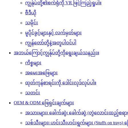
ကျွန်ုပ်တို့၏စက်ရုံကို VR ဖြင့်ကြည့်ရှုပါ။
ဗီဒီယို
သမိုင်း
မူပိုင်ခွင့်များနှင့် လက်မှတ်များ
ကျွန်တော်တို့နဲ့အတူပါဝင်ပါ
အဘယ်ကြောင့်ကျွန်ုပ်တို့ကိုရွေးချယ်သနည်း။
ကိစ္စများ
အမေးအဖြေများ
ထုတ်ကုန်စာရင်းကို ဒေါင်းလုဒ်လုပ်ပါ။
သတင်း
OEM & ODM ဖြေရှင်းချက်များ
အသားများ၊ ခေါက်ဆွဲ၊ ခေါက်ဆွဲ (တွဲလောင်းထည့်စရာမျ
သစ်သီးများ၊ ဟင်းသီးဟင်းရွက်များ (Stuffs on trays) ဖ