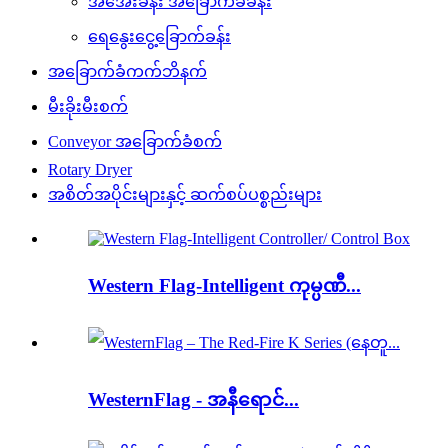
အအေးခန်း အခြောက်ခံခန်း
ရေနွေးငွေ့ခြောက်ခန်း
အခြောက်ခံကက်ဘိနက်
မီးခိုးမီးစက်
Conveyor အခြောက်ခံစက်
Rotary Dryer
အစိတ်အပိုင်းများနှင့် ဆက်စပ်ပစ္စည်းများ
Western Flag-Intelligent ကုမ္ပဏီ...
WesternFlag - အနီရောင်...