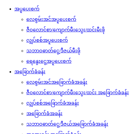
အပူပေးစက်
လေစွမ်းအင်အပူပေးစက်
ဇီဝလောင်စာ/ကျောက်မီးသွေး/ထင်းမီးဖို
လျှပ်စစ်အပူပေးစက်
သဘာဝဓာတ်ငွေ့/ဒီဇယ်မီးဖို
ရေနွေးငွေ့အပူပေးစက်
အခြောက်ခံခန်း
လေစွမ်းအင်အခြောက်ခံအခန်း
ဇီဝလောင်စာ/ကျောက်မီးသွေး/ထင်း အခြောက်ခံခန်း
လျှပ်စစ်အခြောက်ခံအခန်း
အခြောက်ခံအခန်း
သဘာဝဓာတ်ငွေ့/ဒီဇယ်အခြောက်ခံအခန်း