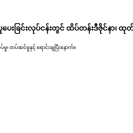
ပူပေးခြင်းလုပ်ငန်းတွင် ထိပ်တန်းဒီဇိုင်နာ၊ ထု
ှု၊ တပ်ဆင်မှုနှင့် ရောင်းချပြီးနောက်။