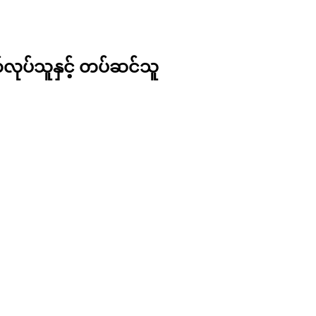
တ်လုပ်သူနှင့် တပ်ဆင်သူ