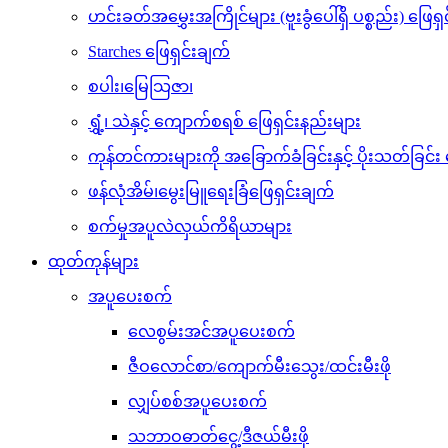
ဟင်းခတ်အမွှေးအကြိုင်များ (ဗူးခွံပေါ်ရှိ ပစ္စည်း) ဖြေရှ
Starches ဖြေရှင်းချက်
စပါး၊မြေသြဇာ၊
ရွှံ့၊ သဲနှင့် ကျောက်စရစ် ဖြေရှင်းနည်းများ
ကုန်တင်ကားများကို အခြောက်ခံခြင်းနှင့် ပိုးသတ်ခြင်း 
ဖန်လုံအိမ်၊မွေးမြူရေးခြံဖြေရှင်းချက်
စက်မှုအပူလဲလှယ်ကိရိယာများ
ထုတ်ကုန်များ
အပူပေးစက်
လေစွမ်းအင်အပူပေးစက်
ဇီဝလောင်စာ/ကျောက်မီးသွေး/ထင်းမီးဖို
လျှပ်စစ်အပူပေးစက်
သဘာဝဓာတ်ငွေ့/ဒီဇယ်မီးဖို