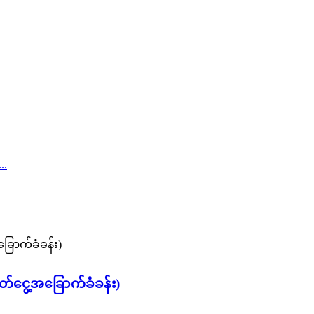
်ငွေ့အခြောက်ခံခန်း)