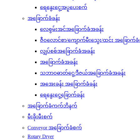
ရေနွေးငွေ့အပူပေးစက်
အခြောက်ခံခန်း
လေစွမ်းအင်အခြောက်ခံအခန်း
ဇီဝလောင်စာ/ကျောက်မီးသွေး/ထင်း အခြောက်ခံခ
လျှပ်စစ်အခြောက်ခံအခန်း
အခြောက်ခံအခန်း
သဘာဝဓာတ်ငွေ့/ဒီဇယ်အခြောက်ခံအခန်း
အအေးခန်း အခြောက်ခံခန်း
ရေနွေးငွေ့ခြောက်ခန်း
အခြောက်ခံကက်ဘိနက်
မီးခိုးမီးစက်
Conveyor အခြောက်ခံစက်
Rotary Dryer