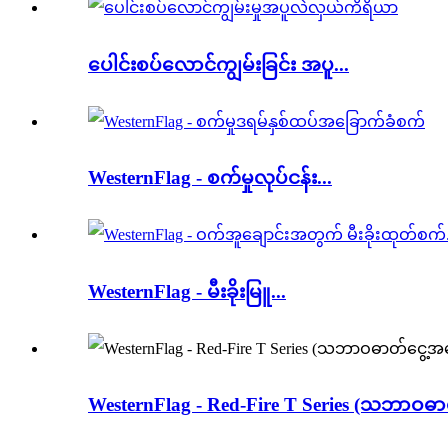
ပေါင်းစပ်လောင်ကျွမ်းခြင်း အပူ...
WesternFlag - စက်မှုလုပ်ငန်း...
WesternFlag - မီးခိုးမြူ...
WesternFlag - Red-Fire T Series (သဘာဝဓာတ