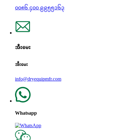
၀၀၈၆ ၄၀၀ ၉၉၅၅၁၆၃
အီးမေး
အီးမေး
info@dryequipmfr.com
Whatsapp