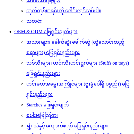
အမေးအဖြေများ
ထုတ်ကုန်စာရင်းကို ဒေါင်းလုဒ်လုပ်ပါ။
သတင်း
OEM & ODM ဖြေရှင်းချက်များ
အသားများ၊ ခေါက်ဆွဲ၊ ခေါက်ဆွဲ (တွဲလောင်းထည့်
စရာများ) ဖြေရှင်းနည်းများ
သစ်သီးများ၊ ဟင်းသီးဟင်းရွက်များ (Stuffs on trays)
ဖြေရှင်းနည်းများ
ဟင်းခတ်အမွှေးအကြိုင်များ (ဗူးခွံပေါ်ရှိ ပစ္စည်း) ဖြေ
ရှင်းနည်းများ
Starches ဖြေရှင်းချက်
စပါး၊မြေသြဇာ၊
ရွှံ့၊ သဲနှင့် ကျောက်စရစ် ဖြေရှင်းနည်းများ