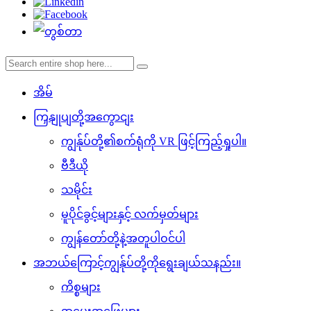
အိမ်
ကြှနျုပျတို့အကွောငျး
ကျွန်ုပ်တို့၏စက်ရုံကို VR ဖြင့်ကြည့်ရှုပါ။
ဗီဒီယို
သမိုင်း
မူပိုင်ခွင့်များနှင့် လက်မှတ်များ
ကျွန်တော်တို့နဲ့အတူပါဝင်ပါ
အဘယ်ကြောင့်ကျွန်ုပ်တို့ကိုရွေးချယ်သနည်း။
ကိစ္စများ