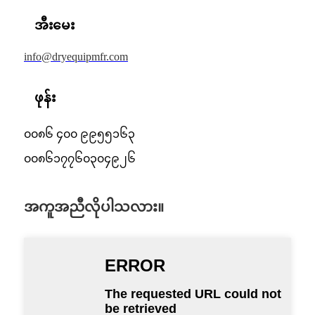
အီးမေး
info@dryequipmfr.com
ဖုန်း
၀၀၈၆ ၄၀၀ ၉၉၅၅၁၆၃
၀၀၈၆၁၇၇၆၀၃၀၄၉၂၆
အကူအညီလိုပါသလား။