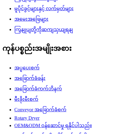
မူပိုင်ခွင့်များနှင့် လက်မှတ်များ
အမေးအဖြေများ
ကြှနျုပျတို့ကိုဆကျသှယျရနျ
ကုန်ပစ္စည်းအမျိုးအစား
အပူပေးစက်
အခြောက်ခံခန်း
အခြောက်ခံကက်ဘိနက်
မီးခိုးမီးစက်
Conveyor အခြောက်ခံစက်
Rotary Dryer
OEM&ODM ဝန်ဆောင်မှု ရနိုင်ပါသည်။