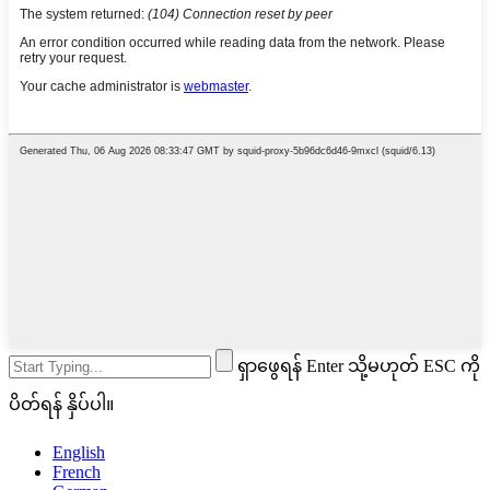
ရှာဖွေရန် Enter သို့မဟုတ် ESC ကို
ပိတ်ရန် နှိပ်ပါ။
English
French