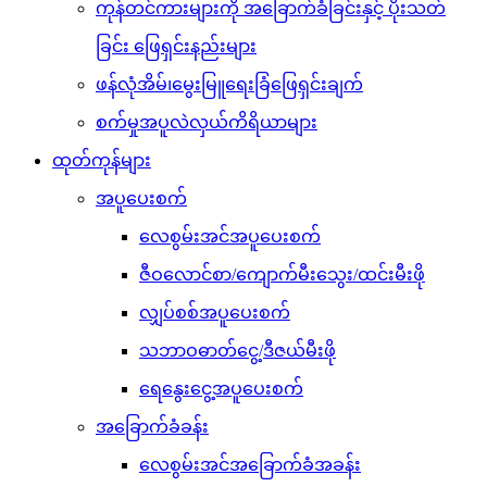
ကုန်တင်ကားများကို အခြောက်ခံခြင်းနှင့် ပိုးသတ်
ခြင်း ဖြေရှင်းနည်းများ
ဖန်လုံအိမ်၊မွေးမြူရေးခြံဖြေရှင်းချက်
စက်မှုအပူလဲလှယ်ကိရိယာများ
ထုတ်ကုန်များ
အပူပေးစက်
လေစွမ်းအင်အပူပေးစက်
ဇီဝလောင်စာ/ကျောက်မီးသွေး/ထင်းမီးဖို
လျှပ်စစ်အပူပေးစက်
သဘာဝဓာတ်ငွေ့/ဒီဇယ်မီးဖို
ရေနွေးငွေ့အပူပေးစက်
အခြောက်ခံခန်း
လေစွမ်းအင်အခြောက်ခံအခန်း