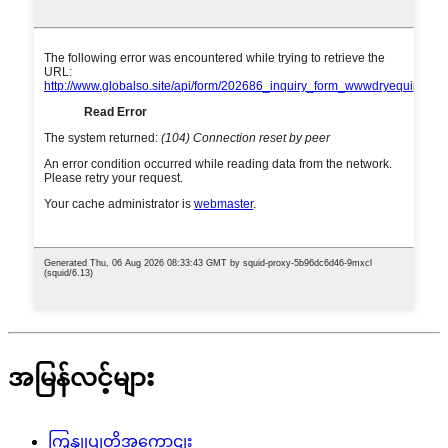
အမြန်လင့်များ
ကြှနျုပျတို့အကွောငျး