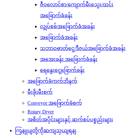
ဇီဝလောင်စာ/ကျောက်မီးသွေး/ထင်း
အခြောက်ခံခန်း
လျှပ်စစ်အခြောက်ခံအခန်း
အခြောက်ခံအခန်း
သဘာဝဓာတ်ငွေ့/ဒီဇယ်အခြောက်ခံအခန်း
အအေးခန်း အခြောက်ခံခန်း
ရေနွေးငွေ့ခြောက်ခန်း
အခြောက်ခံကက်ဘိနက်
မီးခိုးမီးစက်
Conveyor အခြောက်ခံစက်
Rotary Dryer
အစိတ်အပိုင်းများနှင့် ဆက်စပ်ပစ္စည်းများ
ကြှနျုပျတို့ကိုဆကျသှယျရနျ