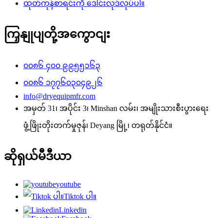
ထုတ်ကုန်စာရင်းကို ဒေါင်းလုဒ်လုပ်ပါ။
ကြှနျုပျတို့အကွောငျး
၀၀၈၆ ၄၀၀ ၉၉၅၅၁၆၃
၀၀၈၆ ၁၇၇၆၀၃၀၄၉၂၆
info@dryequipmfr.com
အမှတ် 31၊ အပိုင်း 3၊ Minshan လမ်း၊ အမျိုးသားစီးပွားရေး
ဖွံ့ဖြိုးတိုးတက်မှုဇုန်၊ Deyang မြို့၊ တရုတ်နိုင်ငံ။
ဆိုရှယ်မီဒီယာ
youtube
Tiktok ပါ။
Linkedin