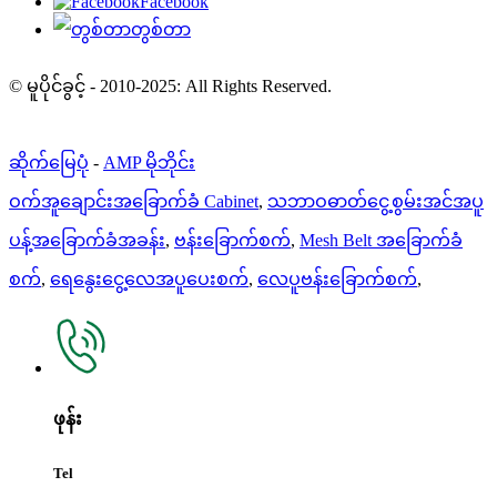
Facebook
တွစ်တာ
© မူပိုင်ခွင့် - 2010-2025: All Rights Reserved.
ဆိုက်မြေပုံ
-
AMP မိုဘိုင်း
ဝက်အူချောင်းအခြောက်ခံ Cabinet
,
သဘာဝဓာတ်ငွေ့စွမ်းအင်အပူ
ပန့်အခြောက်ခံအခန်း
,
ဗန်းခြောက်စက်
,
Mesh Belt အခြောက်ခံ
စက်
,
ရေနွေးငွေ့လေအပူပေးစက်
,
လေပူဗန်းခြောက်စက်
,
ဖုန်း
Tel