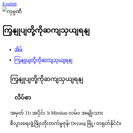
English
ကြှနျုပျတို့ကိုဆကျသှယျရနျ
အိမ်
ကြှနျုပျတို့ကိုဆကျသှယျရနျ
ကြှနျုပျတို့ကိုဆကျသှယျရနျ
လိပ်စာ
အမှတ် 31၊ အပိုင်း 3၊ Minshan လမ်း၊ အမျိုးသား
စီးပွားရေးဖွံ့ဖြိုးတိုးတက်မှုဇုန်၊ Deyang မြို့၊ တရုတ်နိုင်ငံ။