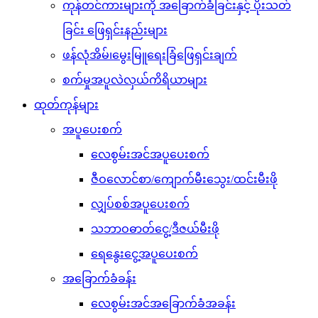
ကုန်တင်ကားများကို အခြောက်ခံခြင်းနှင့် ပိုးသတ်
ခြင်း ဖြေရှင်းနည်းများ
ဖန်လုံအိမ်၊မွေးမြူရေးခြံဖြေရှင်းချက်
စက်မှုအပူလဲလှယ်ကိရိယာများ
ထုတ်ကုန်များ
အပူပေးစက်
လေစွမ်းအင်အပူပေးစက်
ဇီဝလောင်စာ/ကျောက်မီးသွေး/ထင်းမီးဖို
လျှပ်စစ်အပူပေးစက်
သဘာဝဓာတ်ငွေ့/ဒီဇယ်မီးဖို
ရေနွေးငွေ့အပူပေးစက်
အခြောက်ခံခန်း
လေစွမ်းအင်အခြောက်ခံအခန်း