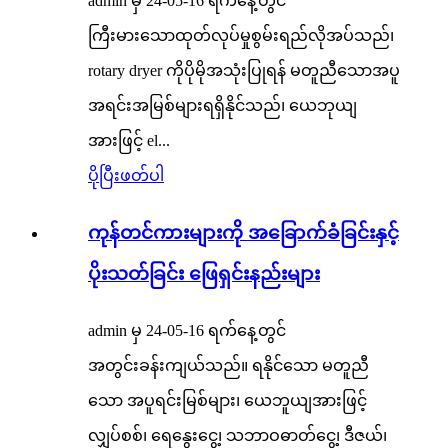
admin မှ 24-05-16 ရက်နေ့တွင်
ကြီးမားသောထုတ်လုပ်မှုစွမ်းရည်လိုအပ်သည်၊
rotary dryer ကိုပိုမိုအသုံးပြုရန် မတူညီသောအပူ
အရင်းအမြစ်များရရှိနိုင်သည်၊ ယေဘုယျ
အားဖြင့် el...
ပိုပြီးဖတ်ပါ
ကုန်တင်ကားများကို အခြောက်ခံခြင်းနှင့်
ပိုးသတ်ခြင်း ဖြေရှင်းနည်းများ
admin မှ 24-05-16 ရက်နေ့တွင်
အတွင်းခန်းကျယ်သည်။ ရနိုင်သော မတူညီ
သော အပူရင်းမြစ်များ၊ ယေဘူယျအားဖြင့်
လျှပ်စစ်၊ ရေနွေးငွေ့၊ သဘာဝဓာတ်ငွေ့၊ ဒီဇယ်၊