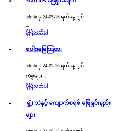
Starches ဖြေရှင်းချက်
admin မှ 24-05-16 ရက်နေ့တွင်
...
ပိုပြီးဖတ်ပါ
စပါး၊မြေသြဇာ၊
admin မှ 24-05-16 ရက်နေ့တွင်
ကိစ္စများ...
ပိုပြီးဖတ်ပါ
ရွှံ့၊ သဲနှင့် ကျောက်စရစ် ဖြေရှင်းနည်း
များ