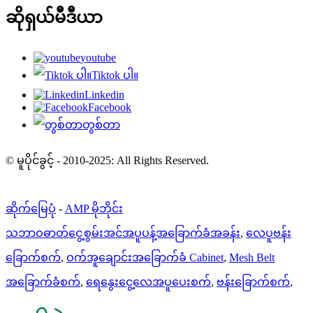
ဆိုရှယ်မီဒီယာ
youtube
Tiktok ပါ။
Linkedin
Facebook
တွစ်တာ
© မူပိုင်ခွင့် - 2010-2025: All Rights Reserved.
ဆိုက်မြေပုံ
-
AMP မိုဘိုင်း
သဘာဝဓာတ်ငွေ့စွမ်းအင်အပူပန့်အခြောက်ခံအခန်း
,
လေပူဗန်း
ခြောက်စက်
,
ဝက်အူချောင်းအခြောက်ခံ Cabinet
,
Mesh Belt
အခြောက်ခံစက်
,
ရေနွေးငွေ့လေအပူပေးစက်
,
ဗန်းခြောက်စက်
,