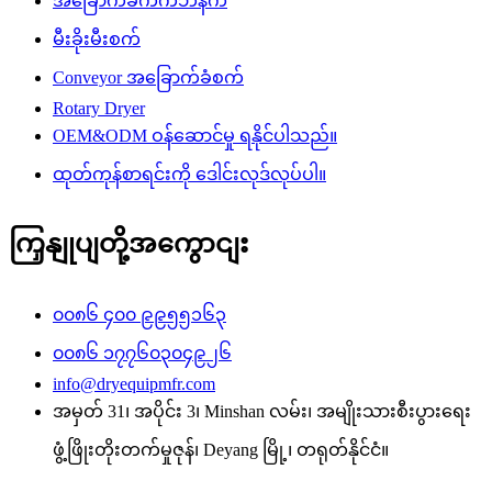
အခြောက်ခံကက်ဘိနက်
မီးခိုးမီးစက်
Conveyor အခြောက်ခံစက်
Rotary Dryer
OEM&ODM ဝန်ဆောင်မှု ရနိုင်ပါသည်။
ထုတ်ကုန်စာရင်းကို ဒေါင်းလုဒ်လုပ်ပါ။
ကြှနျုပျတို့အကွောငျး
၀၀၈၆ ၄၀၀ ၉၉၅၅၁၆၃
၀၀၈၆ ၁၇၇၆၀၃၀၄၉၂၆
info@dryequipmfr.com
အမှတ် 31၊ အပိုင်း 3၊ Minshan လမ်း၊ အမျိုးသားစီးပွားရေး
ဖွံ့ဖြိုးတိုးတက်မှုဇုန်၊ Deyang မြို့၊ တရုတ်နိုင်ငံ။