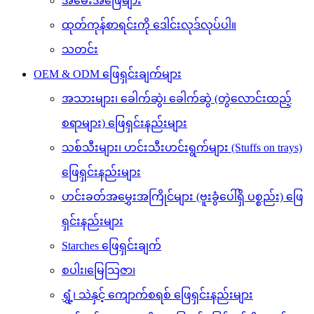
အမေးအဖြေများ
ထုတ်ကုန်စာရင်းကို ဒေါင်းလုဒ်လုပ်ပါ။
သတင်း
OEM & ODM ဖြေရှင်းချက်များ
အသားများ၊ ခေါက်ဆွဲ၊ ခေါက်ဆွဲ (တွဲလောင်းထည့်
စရာများ) ဖြေရှင်းနည်းများ
သစ်သီးများ၊ ဟင်းသီးဟင်းရွက်များ (Stuffs on trays)
ဖြေရှင်းနည်းများ
ဟင်းခတ်အမွှေးအကြိုင်များ (ဗူးခွံပေါ်ရှိ ပစ္စည်း) ဖြေ
ရှင်းနည်းများ
Starches ဖြေရှင်းချက်
စပါး၊မြေသြဇာ၊
ရွှံ့၊ သဲနှင့် ကျောက်စရစ် ဖြေရှင်းနည်းများ