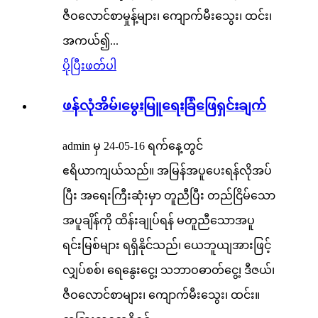
ဇီဝလောင်စာမှုန့်များ၊ ကျောက်မီးသွေး၊ ထင်း၊
အကယ်၍...
ပိုပြီးဖတ်ပါ
ဖန်လုံအိမ်၊မွေးမြူရေးခြံဖြေရှင်းချက်
admin မှ 24-05-16 ရက်နေ့တွင်
ဧရိယာကျယ်သည်။ အမြန်အပူပေးရန်လိုအပ်
ပြီး အရေးကြီးဆုံးမှာ တူညီပြီး တည်ငြိမ်သော
အပူချိန်ကို ထိန်းချုပ်ရန် မတူညီသောအပူ
ရင်းမြစ်များ ရရှိနိုင်သည်၊ ယေဘူယျအားဖြင့်
လျှပ်စစ်၊ ရေနွေးငွေ့၊ သဘာဝဓာတ်ငွေ့၊ ဒီဇယ်၊
ဇီဝလောင်စာများ၊ ကျောက်မီးသွေး၊ ထင်း။