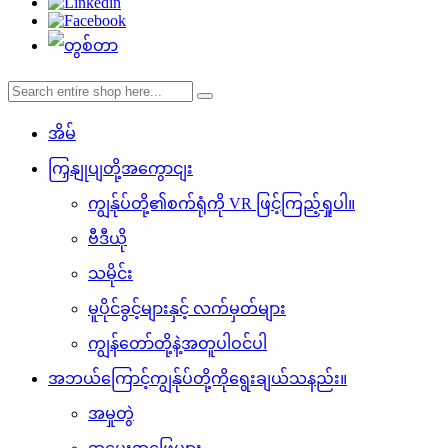
အိမ်
ကြှနျုပျတို့အကွောငျး
ကျွန်ုပ်တို့၏စက်ရုံကို VR ဖြင့်ကြည့်ရှုပါ။
ဗီဒီယို
သမိုင်း
မူပိုင်ခွင့်များနှင့် လက်မှတ်များ
ကျွန်တော်တို့နဲ့အတူပါဝင်ပါ
အဘယ်ကြောင့်ကျွန်ုပ်တို့ကိုရွေးချယ်သနည်း။
အမှုတွဲ