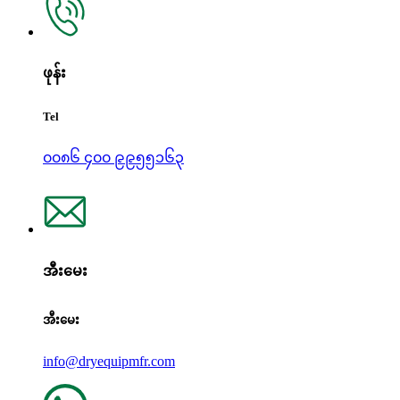
ဖုန်း
Tel
၀၀၈၆ ၄၀၀ ၉၉၅၅၁၆၃
အီးမေး
အီးမေး
info@dryequipmfr.com