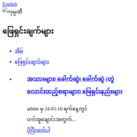
English
ဖြေရှင်းချက်များ
အိမ်
ဖြေရှင်းချက်များ
အသားများ၊ ခေါက်ဆွဲ၊ ခေါက်ဆွဲ (တွဲ
လောင်းထည့်စရာများ) ဖြေရှင်းနည်းများ
admin မှ 24-05-16 ရက်နေ့တွင်
ဝက်အူချောင်းအတွက်...
ပိုပြီးဖတ်ပါ