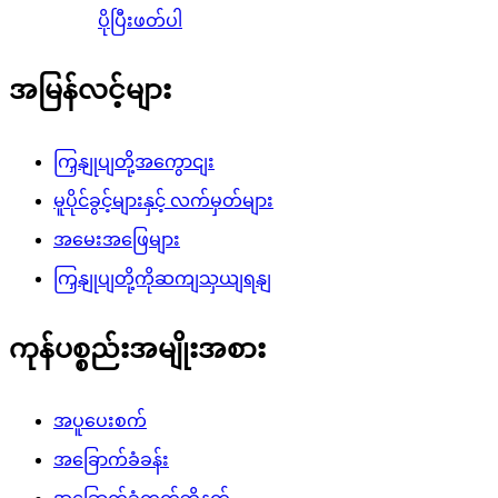
ပိုပြီးဖတ်ပါ
အမြန်လင့်များ
ကြှနျုပျတို့အကွောငျး
မူပိုင်ခွင့်များနှင့် လက်မှတ်များ
အမေးအဖြေများ
ကြှနျုပျတို့ကိုဆကျသှယျရနျ
ကုန်ပစ္စည်းအမျိုးအစား
အပူပေးစက်
အခြောက်ခံခန်း