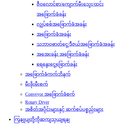
ဇီဝလောင်စာ/ကျောက်မီးသွေး/ထင်း
အခြောက်ခံခန်း
လျှပ်စစ်အခြောက်ခံအခန်း
အခြောက်ခံအခန်း
သဘာဝဓာတ်ငွေ့/ဒီဇယ်အခြောက်ခံအခန်း
အအေးခန်း အခြောက်ခံခန်း
ရေနွေးငွေ့ခြောက်ခန်း
အခြောက်ခံကက်ဘိနက်
မီးခိုးမီးစက်
Conveyor အခြောက်ခံစက်
Rotary Dryer
အစိတ်အပိုင်းများနှင့် ဆက်စပ်ပစ္စည်းများ
ကြှနျုပျတို့ကိုဆကျသှယျရနျ