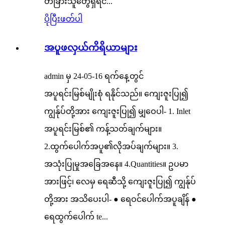
တခြားသူတွေရှိရင်...
ပိုပြီးဖတ်ပါ
အပူဖလှယ်ကိရိယာများ
admin မှ 24-05-16 ရက်နေ့တွင်
အပူရင်းမြစ်မျိုးစုံ ရနိုင်သည်။ ကျေးဇူးပြု၍
ကျွန်ုပ်တို့အား ကျေးဇူးပြု၍ မျှဝေပါ- 1. Inlet
အပူရင်းမြစ်၏ ကန့်သတ်ချက်များ။
2.ထွက်ပေါက်အပူ၏လိုအပ်ချက်များ။ 3.
အသုံးပြုမှုအခြေအနေ။ 4.Quantities။ ဥပမာ
အားဖြင့်၊ လေမှ ရေဆီသို့ ကျေးဇူးပြု၍ ကျွန်ုပ်
တို့အား အသိပေးပါ- ● ရေဝင်ပေါက်အပူချိန် ●
ရေထွက်ပေါက် te...