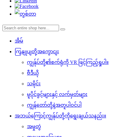
အိမ်
ကြှနျုပျတို့အကွောငျး
ကျွန်ုပ်တို့၏စက်ရုံကို VR ဖြင့်ကြည့်ရှုပါ။
ဗီဒီယို
သမိုင်း
မူပိုင်ခွင့်များနှင့် လက်မှတ်များ
ကျွန်တော်တို့နဲ့အတူပါဝင်ပါ
အဘယ်ကြောင့်ကျွန်ုပ်တို့ကိုရွေးချယ်သနည်း။
အမှုတွဲ