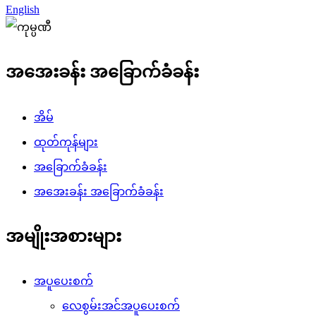
English
အအေးခန်း အခြောက်ခံခန်း
အိမ်
ထုတ်ကုန်များ
အခြောက်ခံခန်း
အအေးခန်း အခြောက်ခံခန်း
အမျိုးအစားများ
အပူပေးစက်
လေစွမ်းအင်အပူပေးစက်