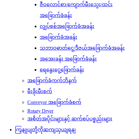
ဇီဝလောင်စာ/ကျောက်မီးသွေး/ထင်း
အခြောက်ခံခန်း
လျှပ်စစ်အခြောက်ခံအခန်း
အခြောက်ခံအခန်း
သဘာဝဓာတ်ငွေ့/ဒီဇယ်အခြောက်ခံအခန်း
အအေးခန်း အခြောက်ခံခန်း
ရေနွေးငွေ့ခြောက်ခန်း
အခြောက်ခံကက်ဘိနက်
မီးခိုးမီးစက်
Conveyor အခြောက်ခံစက်
Rotary Dryer
အစိတ်အပိုင်းများနှင့် ဆက်စပ်ပစ္စည်းများ
ကြှနျုပျတို့ကိုဆကျသှယျရနျ