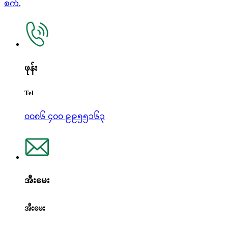
စက်
,
ဖုန်း
Tel
၀၀၈၆ ၄၀၀ ၉၉၅၅၁၆၃
အီးမေး
အီးမေး