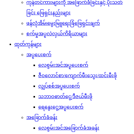
ကုန်တင်ကားများကို အခြောက်ခံခြင်းနှင့် ပိုးသတ်
ခြင်း ဖြေရှင်းနည်းများ
ဖန်လုံအိမ်၊မွေးမြူရေးခြံဖြေရှင်းချက်
စက်မှုအပူလဲလှယ်ကိရိယာများ
ထုတ်ကုန်များ
အပူပေးစက်
လေစွမ်းအင်အပူပေးစက်
ဇီဝလောင်စာ/ကျောက်မီးသွေး/ထင်းမီးဖို
လျှပ်စစ်အပူပေးစက်
သဘာဝဓာတ်ငွေ့/ဒီဇယ်မီးဖို
ရေနွေးငွေ့အပူပေးစက်
အခြောက်ခံခန်း
လေစွမ်းအင်အခြောက်ခံအခန်း