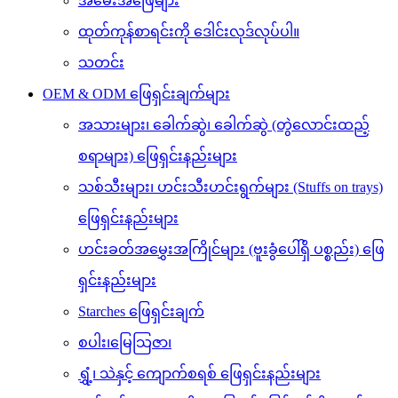
အမေးအဖြေများ
ထုတ်ကုန်စာရင်းကို ဒေါင်းလုဒ်လုပ်ပါ။
သတင်း
OEM & ODM ဖြေရှင်းချက်များ
အသားများ၊ ခေါက်ဆွဲ၊ ခေါက်ဆွဲ (တွဲလောင်းထည့်
စရာများ) ဖြေရှင်းနည်းများ
သစ်သီးများ၊ ဟင်းသီးဟင်းရွက်များ (Stuffs on trays)
ဖြေရှင်းနည်းများ
ဟင်းခတ်အမွှေးအကြိုင်များ (ဗူးခွံပေါ်ရှိ ပစ္စည်း) ဖြေ
ရှင်းနည်းများ
Starches ဖြေရှင်းချက်
စပါး၊မြေသြဇာ၊
ရွှံ့၊ သဲနှင့် ကျောက်စရစ် ဖြေရှင်းနည်းများ