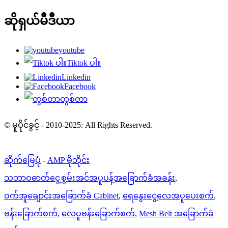
ဆိုရှယ်မီဒီယာ
youtube
Tiktok ပါ။
Linkedin
Facebook
တွစ်တာ
© မူပိုင်ခွင့် - 2010-2025: All Rights Reserved.
ဆိုက်မြေပုံ
-
AMP မိုဘိုင်း
သဘာဝဓာတ်ငွေ့စွမ်းအင်အပူပန့်အခြောက်ခံအခန်း
,
ဝက်အူချောင်းအခြောက်ခံ Cabinet
,
ရေနွေးငွေ့လေအပူပေးစက်
,
ဗန်းခြောက်စက်
,
လေပူဗန်းခြောက်စက်
,
Mesh Belt အခြောက်ခံ