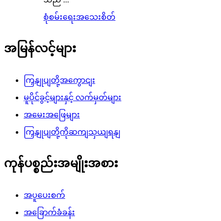
စုံစမ်းရေး
အသေးစိတ်
အမြန်လင့်များ
ကြှနျုပျတို့အကွောငျး
မူပိုင်ခွင့်များနှင့် လက်မှတ်များ
အမေးအဖြေများ
ကြှနျုပျတို့ကိုဆကျသှယျရနျ
ကုန်ပစ္စည်းအမျိုးအစား
အပူပေးစက်
အခြောက်ခံခန်း