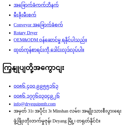
အခြောက်ခံကက်ဘိနက်
မီးခိုးမီးစက်
Conveyor အခြောက်ခံစက်
Rotary Dryer
OEM&ODM ဝန်ဆောင်မှု ရနိုင်ပါသည်။
ထုတ်ကုန်စာရင်းကို ဒေါင်းလုဒ်လုပ်ပါ။
ကြှနျုပျတို့အကွောငျး
၀၀၈၆ ၄၀၀ ၉၉၅၅၁၆၃
၀၀၈၆ ၁၇၇၆၀၃၀၄၉၂၆
info@dryequipmfr.com
အမှတ် 31၊ အပိုင်း 3၊ Minshan လမ်း၊ အမျိုးသားစီးပွားရေး
ဖွံ့ဖြိုးတိုးတက်မှုဇုန်၊ Deyang မြို့၊ တရုတ်နိုင်ငံ။