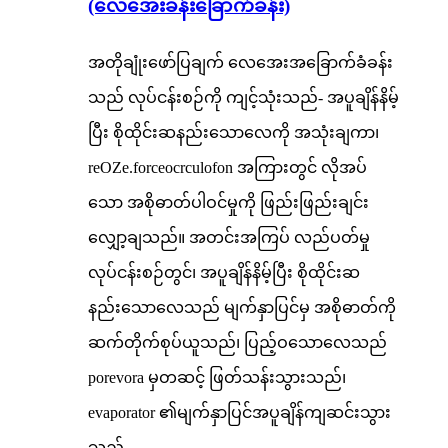
(လေအေးခန်းခြောက်ခန်း)
အတိုချုံးဖော်ပြချက် လေအေးအခြောက်ခံခန်း
သည် လုပ်ငန်းစဉ်ကို ကျင့်သုံးသည်- အပူချိန်နိမ့်
ပြီး စိုထိုင်းဆနည်းသောလေကို အသုံးချကာ၊
reOZe.forceocrculofon အကြားတွင် လိုအပ်
သော အစိုဓာတ်ပါဝင်မှုကို ဖြည်းဖြည်းချင်း
လျှော့ချသည်။ အတင်းအကြပ် လည်ပတ်မှု
လုပ်ငန်းစဉ်တွင်၊ အပူချိန်နိမ့်ပြီး စိုထိုင်းဆ
နည်းသောလေသည် မျက်နှာပြင်မှ အစိုဓာတ်ကို
ဆက်တိုက်စုပ်ယူသည်၊ ပြည့်ဝသောလေသည်
porevora မှတဆင့် ဖြတ်သန်းသွားသည်၊
evaporator ၏မျက်နှာပြင်အပူချိန်ကျဆင်းသွား
သည် ...