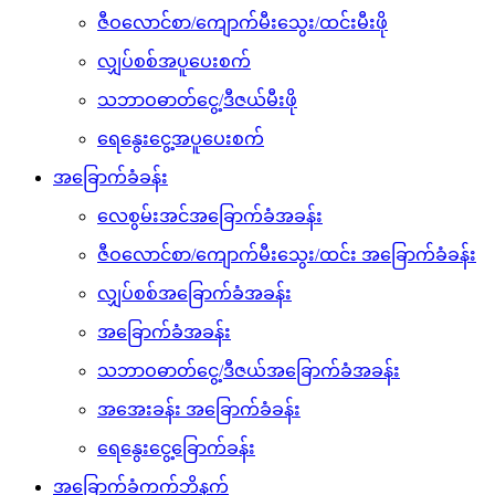
ဇီဝလောင်စာ/ကျောက်မီးသွေး/ထင်းမီးဖို
လျှပ်စစ်အပူပေးစက်
သဘာဝဓာတ်ငွေ့/ဒီဇယ်မီးဖို
ရေနွေးငွေ့အပူပေးစက်
အခြောက်ခံခန်း
လေစွမ်းအင်အခြောက်ခံအခန်း
ဇီဝလောင်စာ/ကျောက်မီးသွေး/ထင်း အခြောက်ခံခန်း
လျှပ်စစ်အခြောက်ခံအခန်း
အခြောက်ခံအခန်း
သဘာဝဓာတ်ငွေ့/ဒီဇယ်အခြောက်ခံအခန်း
အအေးခန်း အခြောက်ခံခန်း
ရေနွေးငွေ့ခြောက်ခန်း
အခြောက်ခံကက်ဘိနက်